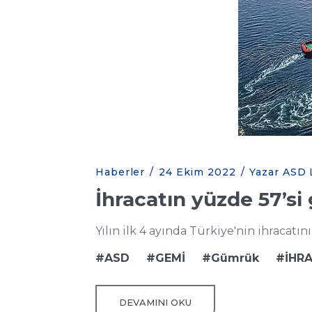
Haberler
/
24 Ekim 2022
/
Yazar ASD L
İhracatın yüzde 57’si 
Yılın ilk 4 ayında Türkiye'nin ihracatın
ASD
GEMİ
Gümrük
İHR
DEVAMINI OKU