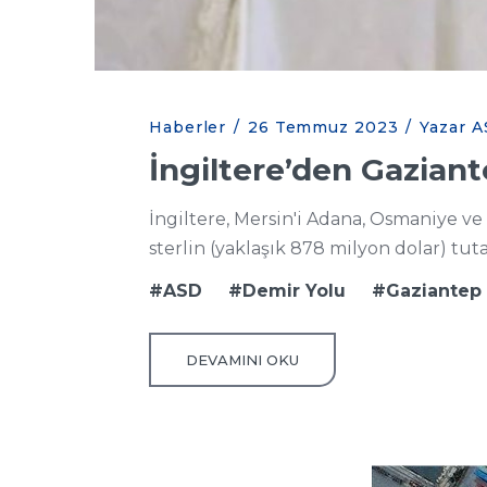
Haberler
/
26 Temmuz 2023
/
Yazar A
İngiltere’den Gazian
İngiltere, Mersin'i Adana, Osmaniye ve
sterlin (yaklaşık 878 milyon dolar) tut
ASD
Demir Yolu
Gaziantep
DEVAMINI OKU